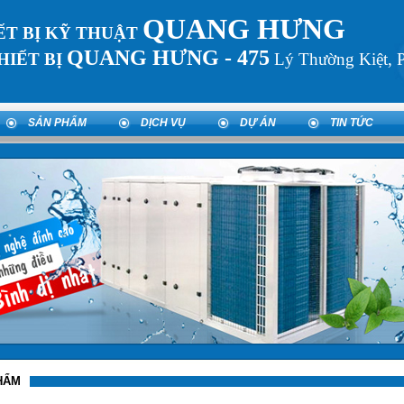
QUANG HƯNG
ẾT BỊ KỸ THUẬT
QUANG HƯNG -
475
HIẾT BỊ
Lý Thường Kiệt, 
SẢN PHẨM
DỊCH VỤ
DỰ ÁN
TIN TỨC
HẨM