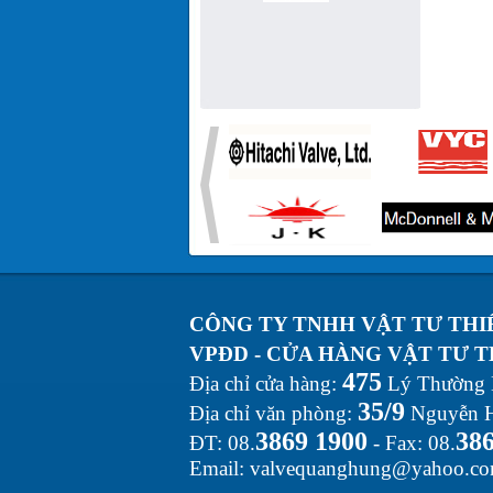
CÔNG TY TNHH VẬT TƯ THI
VPĐD - CỬA HÀNG VẬT TƯ T
475
Địa chỉ cửa hàng:
Lý Thường K
35/9
Địa chỉ văn phòng:
Nguyễn H
3869 1900
386
ĐT: 08.
- Fax: 08.
Email:
valvequanghung@yahoo.c