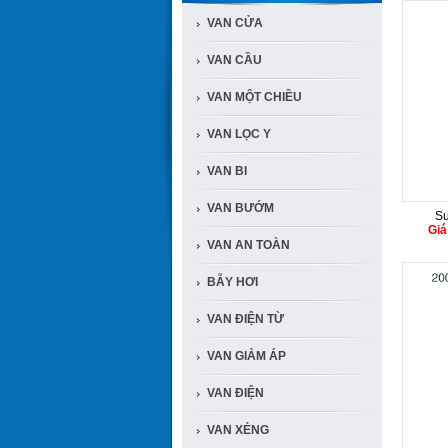
VAN CỬA
VAN CẦU
VAN MỘT CHIỀU
VAN LỌC Y
VAN BI
VAN BƯỚM
Su
Giá
VAN AN TOÀN
BẪY HƠI
VAN ĐIỆN TỪ
VAN GIẢM ÁP
VAN ĐIỆN
VAN XẺNG