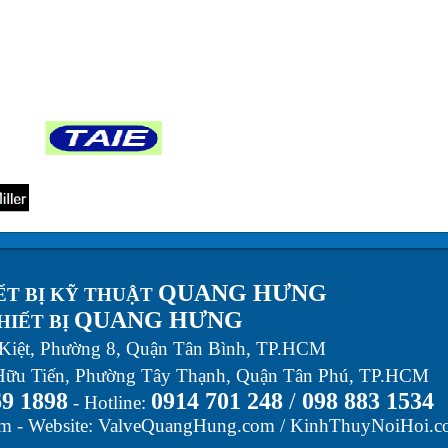
QUANG HƯNG
ẾT BỊ KỸ THUẬT
QUANG HƯNG
HIẾT BỊ
iệt, Phường 8, Quận Tân Bình, TP.HCM
ữu Tiến, Phường Tây Thạnh, Quận Tân Phú, TP.HCM
9 1898
0914 701 248
/
098 883 1534
- Hotline:
om
- Website:
ValveQuangHung.com
/
KinhThuyNoiHoi.c