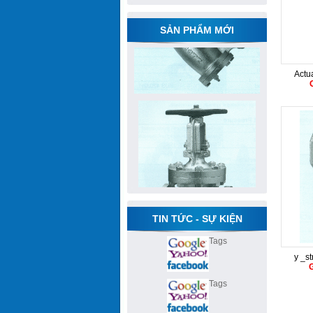
SẢN PHẨM MỚI
Actua
G
TIN TỨC - SỰ KIỆN
Tags
y _s
G
Tags