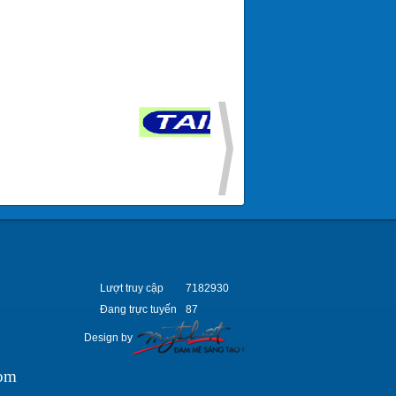
Lượt truy cập
7182930
Đang trực tuyến
87
Design by
om