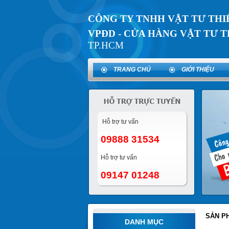
CÔNG TY TNHH VẬT TƯ THI
VPĐD - CỬA HÀNG VẬT TƯ T
TP.HCM
TRANG CHỦ
GIỚI THIỆU
Hỗ trợ tư vấn
09888 31534
Hỗ trợ tư vấn
09147 01248
SẢN P
DANH MỤC