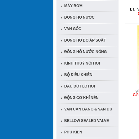
MÁY BƠM
Ball 
ĐỒNG HỒ NƯỚC
VAN GÓC
ĐỒNG HỒ ĐO ÁP SUẤT
ĐỒNG HỒ NƯỚC NÓNG
KÍNH THUỶ NỒI HƠI
BỘ ĐIỀU KHIỂN
ĐẦU ĐỐT LÒ HƠI
g
Giá
ĐỘNG CƠ KHÍ NÉN
VAN CÂN BẰNG & VAN DÙ
BELLOW SEALED VALVE
PHỤ KIỆN