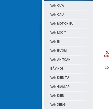
VAN CỬA
VAN CẦU
VAN MỘT CHIỀU
VAN LỌC Y
VAN BI
VAN BƯỚM
Su
Giá
VAN AN TOÀN
BẪY HƠI
VAN ĐIỆN TỪ
VAN GIẢM ÁP
VAN ĐIỆN
VAN XẺNG