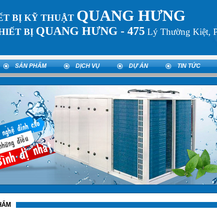
QUANG HƯNG
ẾT BỊ KỸ THUẬT
QUANG HƯNG -
475
HIẾT BỊ
Lý Thường Kiệt, 
SẢN PHẨM
DỊCH VỤ
DỰ ÁN
TIN TỨC
HẨM