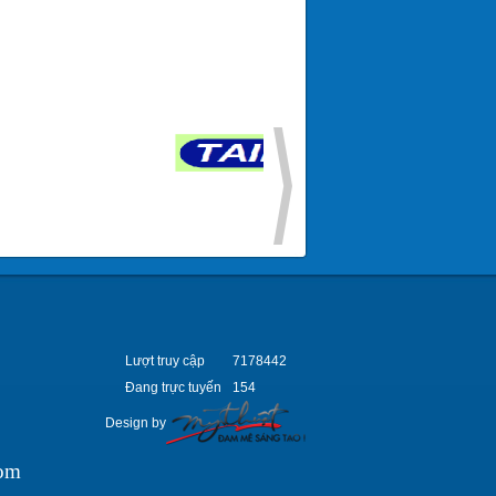
Lượt truy cập
7178442
Đang trực tuyến
154
Design by
om