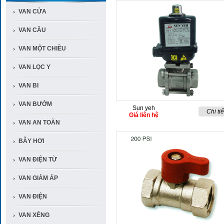
VAN CỬA
VAN CẦU
VAN MỘT CHIỀU
VAN LỌC Y
VAN BI
VAN BƯỚM
Sun yeh
Chi tiế
Giá liên hệ
VAN AN TOÀN
BẪY HƠI
VAN ĐIỆN TỪ
VAN GIẢM ÁP
VAN ĐIỆN
VAN XẺNG