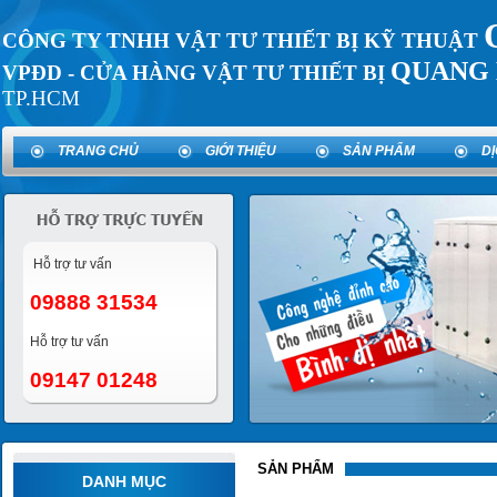
CÔNG TY TNHH VẬT TƯ THIẾT BỊ KỸ THUẬT
QUANG 
VPĐD - CỬA HÀNG VẬT TƯ THIẾT BỊ
TP.HCM
TRANG CHỦ
GIỚI THIỆU
SẢN PHẨM
D
Hỗ trợ tư vấn
09888 31534
Hỗ trợ tư vấn
09147 01248
SẢN PHẨM
DANH MỤC