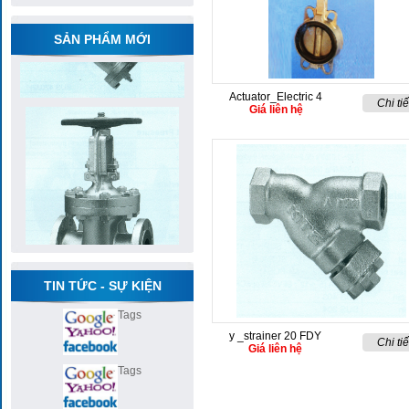
SẢN PHẨM MỚI
Actuator_Electric 4
Chi tiế
Giá liên hệ
TIN TỨC - SỰ KIỆN
Tags
y _strainer 20 FDY
Chi tiế
Giá liên hệ
Tags