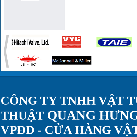
CÔNG TY TNHH VẬT T
QUANG HƯN
THUẬT
VPĐD - CỬA HÀNG VẬT