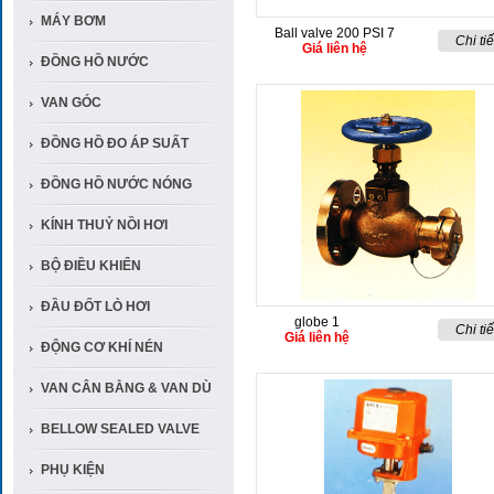
MÁY BƠM
Ball valve 200 PSI 7
Chi tiế
Giá liên hệ
ĐỒNG HỒ NƯỚC
VAN GÓC
ĐỒNG HỒ ĐO ÁP SUẤT
ĐỒNG HỒ NƯỚC NÓNG
KÍNH THUỶ NỒI HƠI
BỘ ĐIỀU KHIỂN
ĐẦU ĐỐT LÒ HƠI
globe 1
Chi tiế
Giá liên hệ
ĐỘNG CƠ KHÍ NÉN
VAN CÂN BẰNG & VAN DÙ
BELLOW SEALED VALVE
PHỤ KIỆN