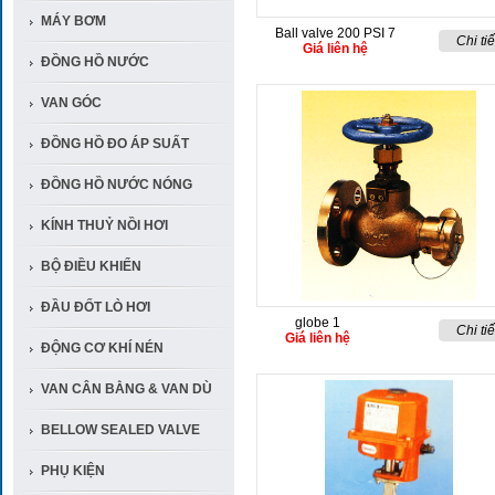
MÁY BƠM
Ball valve 200 PSI 7
Chi tiế
Giá liên hệ
ĐỒNG HỒ NƯỚC
VAN GÓC
ĐỒNG HỒ ĐO ÁP SUẤT
ĐỒNG HỒ NƯỚC NÓNG
KÍNH THUỶ NỒI HƠI
BỘ ĐIỀU KHIỂN
ĐẦU ĐỐT LÒ HƠI
globe 1
Chi tiế
Giá liên hệ
ĐỘNG CƠ KHÍ NÉN
VAN CÂN BẰNG & VAN DÙ
BELLOW SEALED VALVE
PHỤ KIỆN