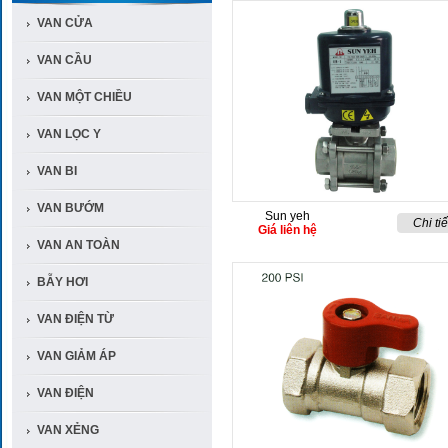
VAN CỬA
VAN CẦU
VAN MỘT CHIỀU
VAN LỌC Y
VAN BI
VAN BƯỚM
Sun yeh
Chi tiế
Giá liên hệ
VAN AN TOÀN
BẪY HƠI
VAN ĐIỆN TỪ
VAN GIẢM ÁP
VAN ĐIỆN
VAN XẺNG