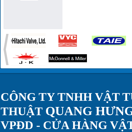
CÔNG TY TNHH VẬT T
QUANG HƯN
THUẬT
VPĐD - CỬA HÀNG VẬT