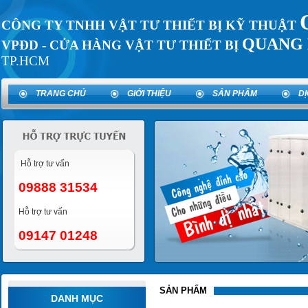
CÔNG TY TNHH VẬT TƯ THIẾT BỊ KỸ THUẬT
QUANG 
VPĐD - CỬA HÀNG VẬT TƯ THIẾT BỊ
TP.HCM
TRANG CHỦ
GIỚI THIỆU
SẢN PHẨM
D
Hỗ trợ tư vấn
09888 31534
Hỗ trợ tư vấn
09147 01248
SẢN PHẨM
DANH MỤC