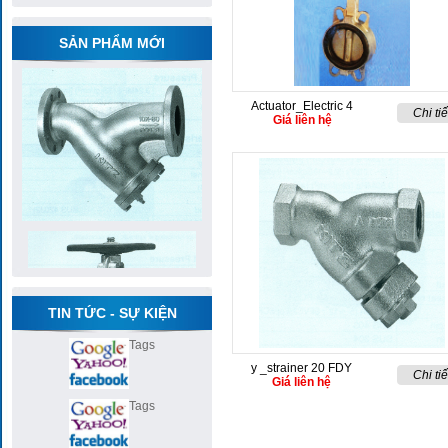
SẢN PHẨM MỚI
Actuator_Electric 4
Chi tiế
Giá liên hệ
TIN TỨC - SỰ KIỆN
Tags
y _strainer 20 FDY
Chi tiế
Giá liên hệ
Tags