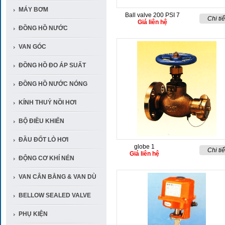
MÁY BƠM
Ball valve 200 PSI 7
Chi tiế
Giá liên hệ
ĐỒNG HỒ NƯỚC
VAN GÓC
ĐỒNG HỒ ĐO ÁP SUẤT
ĐỒNG HỒ NƯỚC NÓNG
KÍNH THUỶ NỒI HƠI
BỘ ĐIỀU KHIỂN
ĐẦU ĐỐT LÒ HƠI
globe 1
Chi tiế
Giá liên hệ
ĐỘNG CƠ KHÍ NÉN
VAN CÂN BẰNG & VAN DÙ
BELLOW SEALED VALVE
PHỤ KIỆN