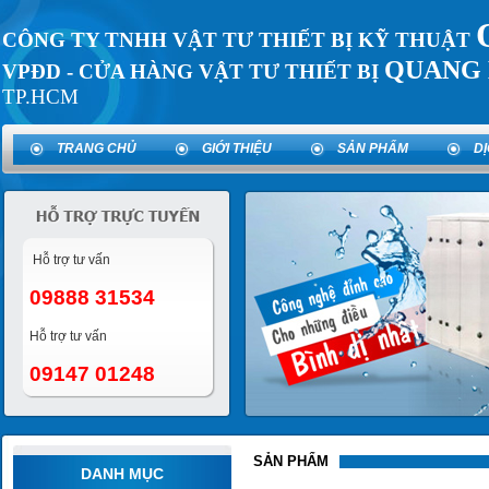
CÔNG TY TNHH VẬT TƯ THIẾT BỊ KỸ THUẬT
QUANG 
VPĐD - CỬA HÀNG VẬT TƯ THIẾT BỊ
TP.HCM
TRANG CHỦ
GIỚI THIỆU
SẢN PHẨM
D
Hỗ trợ tư vấn
09888 31534
Hỗ trợ tư vấn
09147 01248
SẢN PHẨM
DANH MỤC