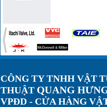
CÔNG TY TNHH VẬT T
QUANG HƯN
THUẬT
VPĐD - CỬA HÀNG VẬT