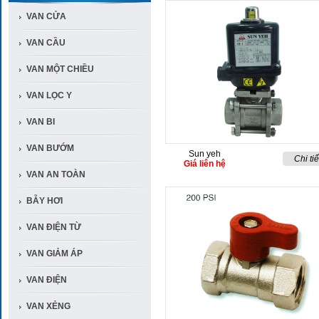
VAN CỬA
VAN CẦU
VAN MỘT CHIỀU
VAN LỌC Y
VAN BI
VAN BƯỚM
Sun yeh
Chi tiế
Giá liên hệ
VAN AN TOÀN
BẪY HƠI
VAN ĐIỆN TỪ
VAN GIẢM ÁP
VAN ĐIỆN
VAN XẺNG