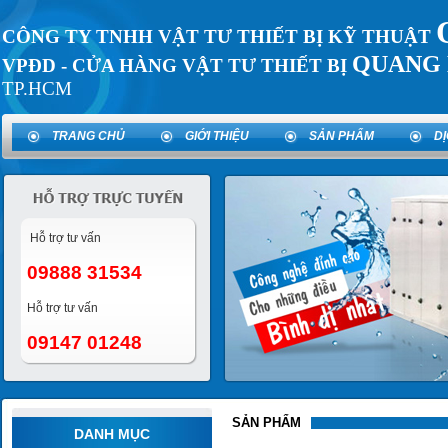
CÔNG TY TNHH VẬT TƯ THIẾT BỊ KỸ THUẬT
QUANG 
VPĐD - CỬA HÀNG VẬT TƯ THIẾT BỊ
TP.HCM
TRANG CHỦ
GIỚI THIỆU
SẢN PHẨM
D
Hỗ trợ tư vấn
09888 31534
Hỗ trợ tư vấn
09147 01248
SẢN PHẨM
DANH MỤC