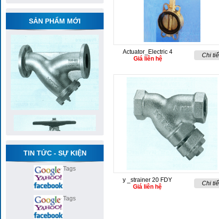
SẢN PHẨM MỚI
Actuator_Electric 4
Chi tiế
Giá liên hệ
TIN TỨC - SỰ KIỆN
Tags
y _strainer 20 FDY
Chi tiế
Giá liên hệ
Tags