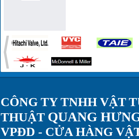
CÔNG TY TNHH VẬT T
QUANG HƯN
THUẬT
VPĐD - CỬA HÀNG VẬT