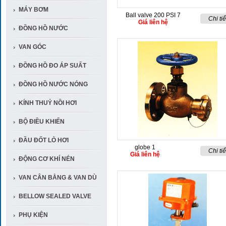
MÁY BƠM
Ball valve 200 PSI 7
Chi tiế
Giá liên hệ
ĐỒNG HỒ NƯỚC
VAN GÓC
ĐỒNG HỒ ĐO ÁP SUẤT
ĐỒNG HỒ NƯỚC NÓNG
KÍNH THUỶ NỒI HƠI
BỘ ĐIỀU KHIỂN
ĐẦU ĐỐT LÒ HƠI
globe 1
Chi tiế
Giá liên hệ
ĐỘNG CƠ KHÍ NÉN
VAN CÂN BẰNG & VAN DÙ
BELLOW SEALED VALVE
PHỤ KIỆN