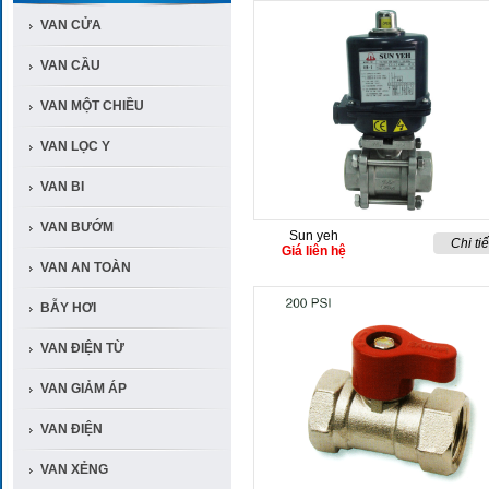
VAN CỬA
VAN CẦU
VAN MỘT CHIỀU
VAN LỌC Y
VAN BI
VAN BƯỚM
Sun yeh
Chi tiế
Giá liên hệ
VAN AN TOÀN
BẪY HƠI
VAN ĐIỆN TỪ
VAN GIẢM ÁP
VAN ĐIỆN
VAN XẺNG