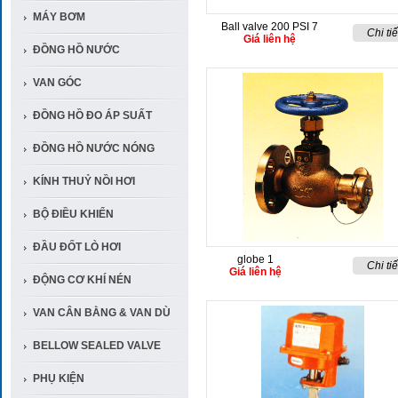
MÁY BƠM
Ball valve 200 PSI 7
Chi tiế
Giá liên hệ
ĐỒNG HỒ NƯỚC
VAN GÓC
ĐỒNG HỒ ĐO ÁP SUẤT
ĐỒNG HỒ NƯỚC NÓNG
KÍNH THUỶ NỒI HƠI
BỘ ĐIỀU KHIỂN
ĐẦU ĐỐT LÒ HƠI
globe 1
Chi tiế
Giá liên hệ
ĐỘNG CƠ KHÍ NÉN
VAN CÂN BẰNG & VAN DÙ
BELLOW SEALED VALVE
PHỤ KIỆN