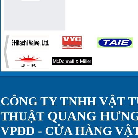
CÔNG TY TNHH VẬT T
QUANG HƯN
THUẬT
VPĐD - CỬA HÀNG VẬT