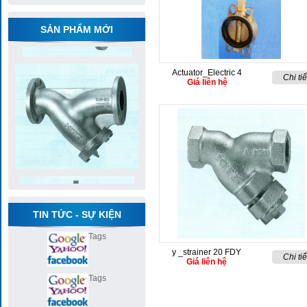
SẢN PHẨM MỚI
Actuator_Electric 4
Chi tiế
Giá liên hệ
TIN TỨC - SỰ KIỆN
Tags
y _strainer 20 FDY
Chi tiế
Giá liên hệ
Tags