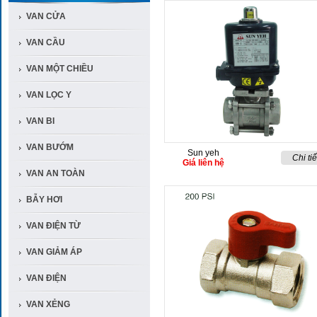
VAN CỬA
VAN CẦU
VAN MỘT CHIỀU
VAN LỌC Y
VAN BI
VAN BƯỚM
Sun yeh
Chi tiế
Giá liên hệ
VAN AN TOÀN
BẪY HƠI
VAN ĐIỆN TỪ
VAN GIẢM ÁP
VAN ĐIỆN
VAN XẺNG