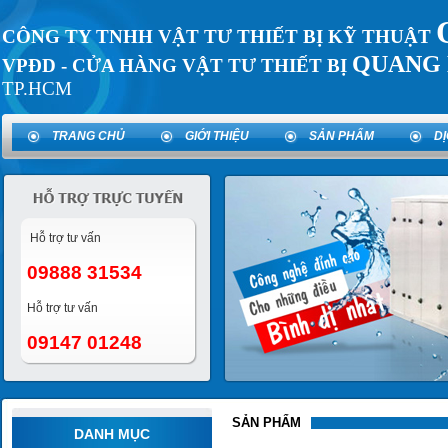
CÔNG TY TNHH VẬT TƯ THIẾT BỊ KỸ THUẬT
QUANG 
VPĐD - CỬA HÀNG VẬT TƯ THIẾT BỊ
TP.HCM
TRANG CHỦ
GIỚI THIỆU
SẢN PHẨM
D
Hỗ trợ tư vấn
09888 31534
Hỗ trợ tư vấn
09147 01248
SẢN PHẨM
DANH MỤC