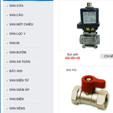
VAN CỬA
VAN CẦU
VAN MỘT CHIỀU
VAN LỌC Y
VAN BI
VAN BƯỚM
Sun yeh
Chi tiế
Giá liên hệ
VAN AN TOÀN
BẪY HƠI
VAN ĐIỆN TỪ
VAN GIẢM ÁP
VAN ĐIỆN
VAN XẺNG