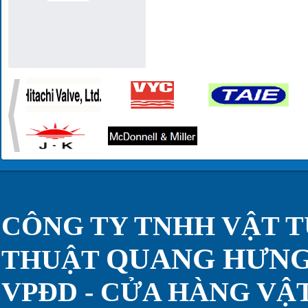
CÔNG TY TNHH VẬT T
QUANG HƯN
THUẬT
VPĐD - CỬA HÀNG VẬT