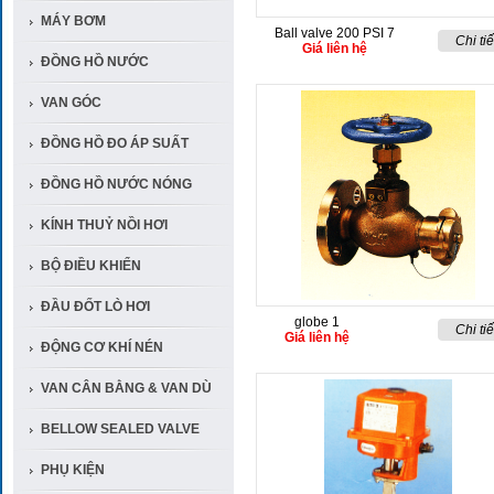
MÁY BƠM
Ball valve 200 PSI 7
Chi tiế
Giá liên hệ
ĐỒNG HỒ NƯỚC
VAN GÓC
ĐỒNG HỒ ĐO ÁP SUẤT
ĐỒNG HỒ NƯỚC NÓNG
KÍNH THUỶ NỒI HƠI
BỘ ĐIỀU KHIỂN
ĐẦU ĐỐT LÒ HƠI
globe 1
Chi tiế
Giá liên hệ
ĐỘNG CƠ KHÍ NÉN
VAN CÂN BẰNG & VAN DÙ
BELLOW SEALED VALVE
PHỤ KIỆN