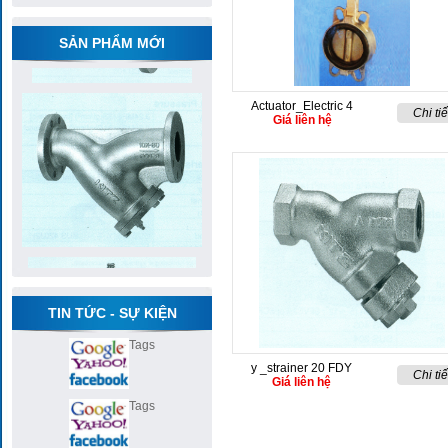
SẢN PHẨM MỚI
Actuator_Electric 4
Chi tiế
Giá liên hệ
TIN TỨC - SỰ KIỆN
Tags
y _strainer 20 FDY
Chi tiế
Giá liên hệ
Tags