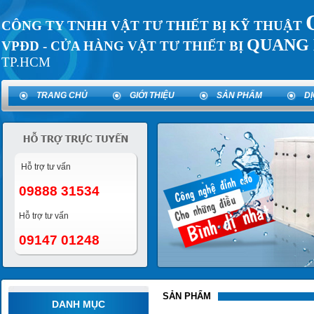
CÔNG TY TNHH VẬT TƯ THIẾT BỊ KỸ THUẬT
QUANG 
VPĐD - CỬA HÀNG VẬT TƯ THIẾT BỊ
TP.HCM
TRANG CHỦ
GIỚI THIỆU
SẢN PHẨM
D
Hỗ trợ tư vấn
09888 31534
Hỗ trợ tư vấn
09147 01248
SẢN PHẨM
DANH MỤC